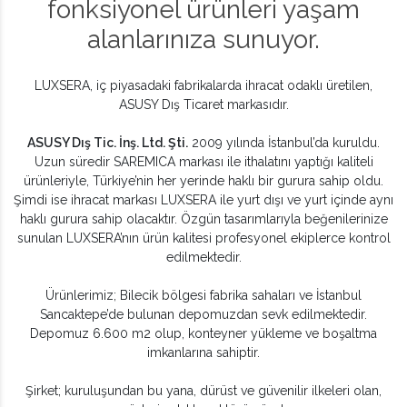
fonksiyonel ürünleri yaşam
alanlarınıza sunuyor.
LUXSERA, iç piyasadaki fabrikalarda ihracat odaklı üretilen,
ASUSY Dış Ticaret markasıdır.
ASUSY Dış Tic. İnş. Ltd. Şti.
2009 yılında İstanbul’da kuruldu.
Uzun süredir SAREMICA markası ile ithalatını yaptığı kaliteli
ürünleriyle, Türkiye’nin her yerinde haklı bir gurura sahip oldu.
Şimdi ise ihracat markası LUXSERA ile yurt dışı ve yurt içinde aynı
haklı gurura sahip olacaktır. Özgün tasarımlarıyla beğenilerinize
sunulan LUXSERA’nın ürün kalitesi profesyonel ekiplerce kontrol
edilmektedir.
Ürünlerimiz; Bilecik bölgesi fabrika sahaları ve İstanbul
Sancaktepe’de bulunan depomuzdan sevk edilmektedir.
Depomuz 6.600 m2 olup, konteyner yükleme ve boşaltma
imkanlarına sahiptir.
Şirket; kuruluşundan bu yana, dürüst ve güvenilir ilkeleri olan,