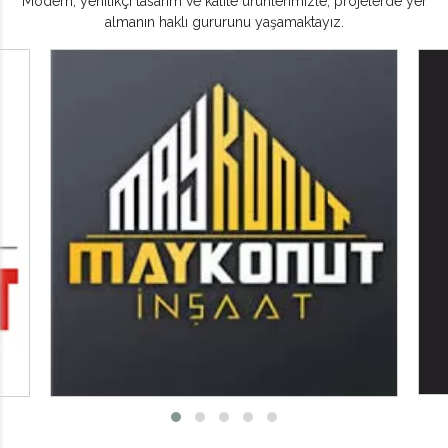
Modern, yenilikçi tasarım ve kalite ürünlerimizle, projelerde yer
almanın haklı gururunu yaşamaktayız.